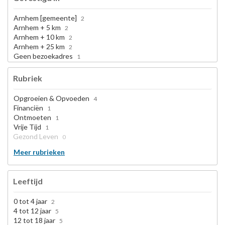
Arnhem [gemeente]
2
Arnhem + 5 km
2
Arnhem + 10 km
2
Arnhem + 25 km
2
Geen bezoekadres
1
Rubriek
Opgroeien & Opvoeden
4
Financiën
1
Ontmoeten
1
Vrije Tijd
1
Gezond Leven
0
Meer rubrieken
Leeftijd
0 tot 4 jaar
2
4 tot 12 jaar
5
12 tot 18 jaar
5