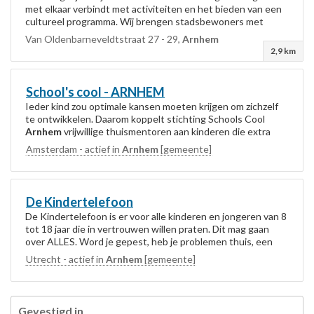
met elkaar verbindt met activiteiten en het bieden van een
cultureel programma. Wij brengen stadsbewoners met
verschillende achtergronden en...
Van Oldenbarneveldtstraat 27 - 29,
Arnhem
2,9 km
School's cool -
ARNHEM
Ieder kind zou optimale kansen moeten krijgen om zichzelf
te ontwikkelen. Daarom koppelt stichting Schools Cool
Arnhem
vrijwillige thuismentoren aan kinderen die extra
begeleiding nodig hebben tijdens...
Amsterdam - actief in
Arnhem
[gemeente]
De Kindertelefoon
De Kindertelefoon is er voor alle kinderen en jongeren van 8
tot 18 jaar die in vertrouwen willen praten. Dit mag gaan
over ALLES. Word je gepest, heb je problemen thuis, een
vraag over verliefdheid, ruzie...
Utrecht - actief in
Arnhem
[gemeente]
Gevestigd in