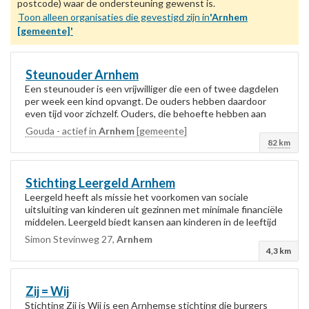
postcode) waar de ondersteuning gewenst is.
Toon alleen organisaties die gevestigd zijn in
'Arnhem
[gemeente]'
Steunouder
Arnhem
Een steunouder is een vrijwilliger die een of twee dagdelen
per week een kind opvangt. De ouders hebben daardoor
even tijd voor zichzelf. Ouders, die behoefte hebben aan
steun, kunnen niet altijd op hun...
Gouda - actief in
Arnhem
[gemeente]
82 km
Stichting Leergeld
Arnhem
Leergeld heeft als missie het voorkomen van sociale
uitsluiting van kinderen uit gezinnen met minimale financiële
middelen. Leergeld biedt kansen aan kinderen in de leeftijd
van 4 tot 18 jaar om te...
Simon Stevinweg 27,
Arnhem
4,3 km
Zij = Wij
Stichting Zij is Wij is een Arnhemse stichting die burgers